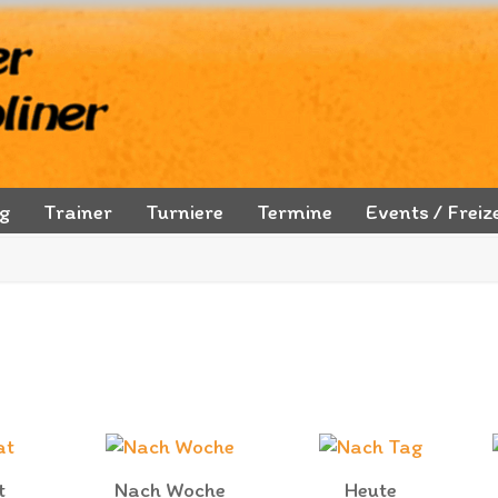
ng
Trainer
Turniere
Termine
Events / Freize
t
Nach Woche
Heute