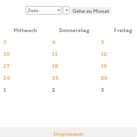
Gehe zu Monat
Mittwoch
Donnerstag
Freitag
3
4
5
10
11
12
17
18
19
24
25
26
1
2
3
Impressum