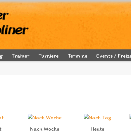
ng
Trainer
Turniere
Termine
Events / Freize
t
Nach Woche
Heute