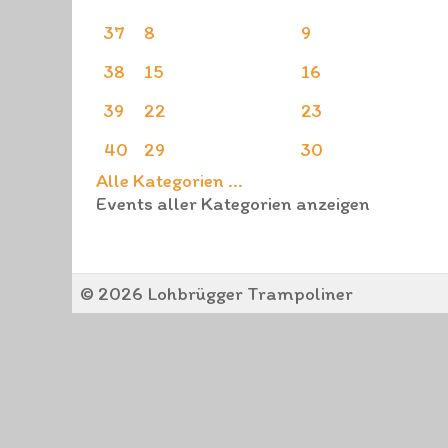
37
8
9
38
15
16
39
22
23
40
29
30
Alle Kategorien ...
Events aller Kategorien anzeigen
© 2026 Lohbrügger Trampoliner