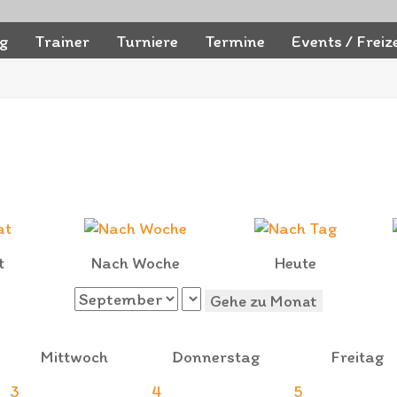
ng
Trainer
Turniere
Termine
Events / Freize
t
Nach Woche
Heute
Gehe zu Monat
Mittwoch
Donnerstag
Freitag
3
4
5